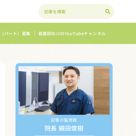
（パート）募集
看護師向けのYouTubeチャンネル
記事の監修医
院長 細田俊樹