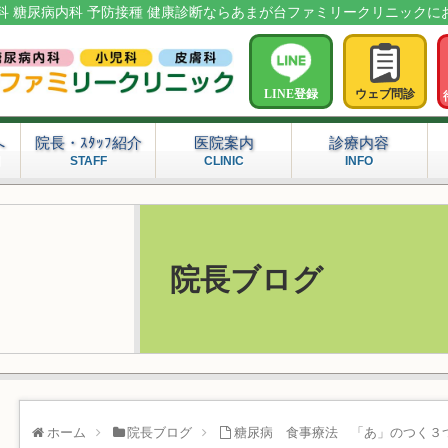
科 糖尿病内科 予防接種 健康診断ならあまが台ファミリークリニックに
LINE登録
ウェブ問診
へ
院長・ｽﾀｯﾌ紹介
医院案内
診療内容
問
STAFF
CLINIC
INFO
院長ブログ
ホーム
院長ブログ
糖尿病 食事療法 「あ」のつく３