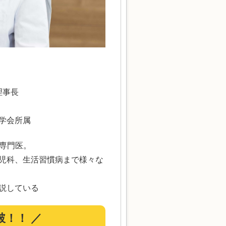
理事長
学会所属
療専門医。
児科、生活習慣病まで様々な
解説している
突破！！ ／