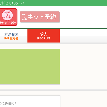
お任せください！
待たずに会計
アクセス
求人
P49台完備
RECRUIT
つに要注意！