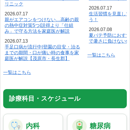
リニック
2026.07.17
2026.07.17
生活習慣を見直し
親がエアコンをつけない…高齢の親
う！
の熱中症対策5つ|説得より「仕組
2026.07.08
み」で守る方法を家庭医が解説
夏バテ予防におす
2026.07.13
で暑さに負けない
手足口病が流行中|登園の目安・治る
までの期間・口が痛い時の食事を家
一覧はこちら
庭医が解説【茂原市・長生郡】
一覧はこちら
診療科目・スケジュール
内科
糖尿病