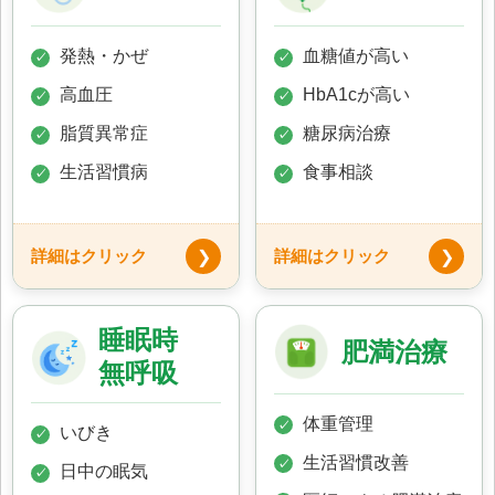
発熱・かぜ
血糖値が高い
✓
✓
高血圧
HbA1cが高い
✓
✓
脂質異常症
糖尿病治療
✓
✓
生活習慣病
食事相談
✓
✓
詳細はクリック
詳細はクリック
❯
❯
睡眠時
肥満治療
無呼吸
体重管理
✓
いびき
✓
生活習慣改善
✓
日中の眠気
✓