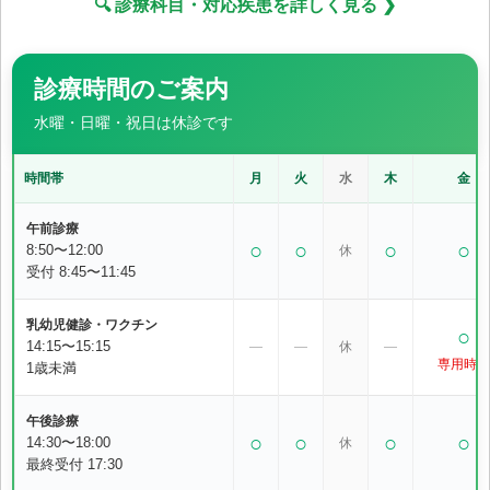
🔍 診療科目・対応疾患を詳しく見る ❯
診療時間のご案内
水曜・日曜・祝日は休診です
時間帯
月
火
水
木
金
午前診療
○
○
○
○
8:50〜12:00
休
受付 8:45〜11:45
乳幼児健診・ワクチン
○
14:15〜15:15
―
―
休
―
専用時間
1歳未満
午後診療
○
○
○
○
14:30〜18:00
休
最終受付 17:30