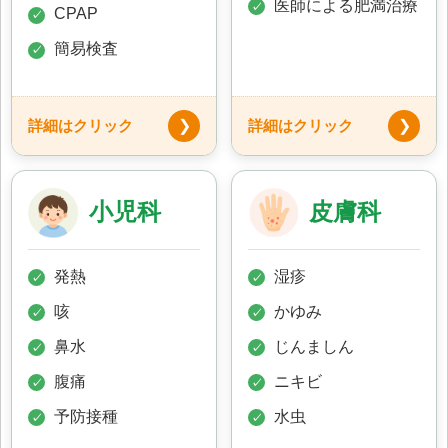
医師による肥満治療
✓
CPAP
✓
簡易検査
✓
詳細はクリック
詳細はクリック
❯
❯
小児科
皮膚科
発熱
湿疹
✓
✓
咳
かゆみ
✓
✓
鼻水
じんましん
✓
✓
腹痛
ニキビ
✓
✓
予防接種
水虫
✓
✓