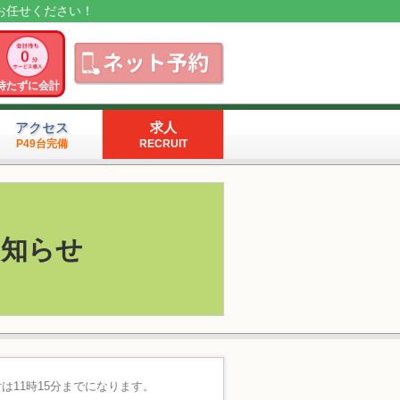
お任せください！
待たずに会計
アクセス
求人
P49台完備
RECRUIT
お知らせ
付は11時15分までになります。