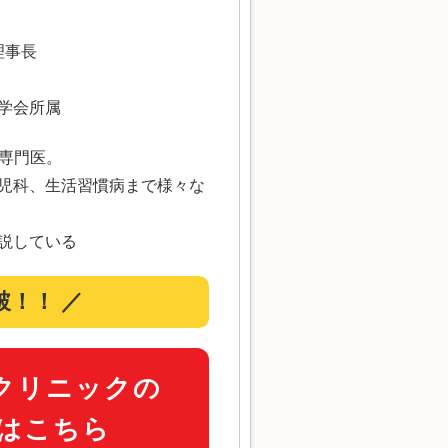
理事長
学会所属
療専門医。
児科、生活習慣病まで様々な
解説している
突破！！ ／
クリニックの
ルはこちら