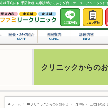
科 糖尿病内科 予防接種 健康診断ならあまが台ファミリークリニックに
LINE登録
ウェブ問診
へ
院長・ｽﾀｯﾌ紹介
医院案内
診療内容
問
STAFF
CLINIC
INFO
クリニックからの
ホーム
クリニックからのお知らせ
10月5日土曜日の受