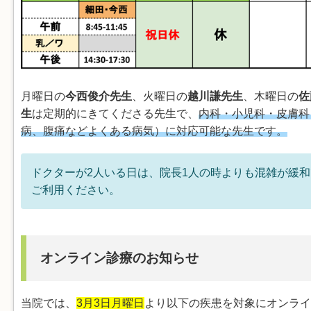
月曜日の
今西俊介先生
、火曜日の
越川謙先生
、木曜日の
佐
生
は定期的にきてくださる先生で、
内科・小児科・皮膚科
病、腹痛などよくある病気）に対応可能な先生です。
ドクターが2人いる日は、院長1人の時よりも混雑が緩
ご利用ください。
オンライン診療のお知らせ
当院では、
3月3日月曜日
より以下の疾患を対象にオンライ