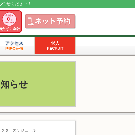
お任せください！
待たずに会計
アクセス
求人
P49台完備
RECRUIT
お知らせ
当ドクタースケジュール