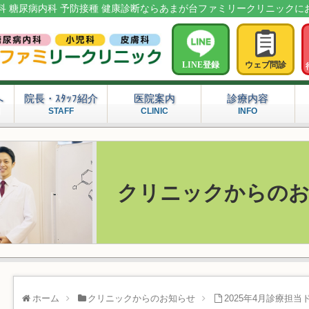
科 糖尿病内科 予防接種 健康診断ならあまが台ファミリークリニックに
LINE登録
ウェブ問診
へ
院長・ｽﾀｯﾌ紹介
医院案内
診療内容
問
STAFF
CLINIC
INFO
クリニックからの
ホーム
クリニックからのお知らせ
2025年4月診療担