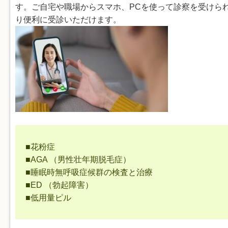
す。ご自宅や職場からスマホ、PCを使って診察を受けら
り便利に受診いただけます。
■花粉症
■AGA （男性壮年期脱毛症）
■睡眠時無呼吸症候群の検査と治療
■ED （勃起障害）
■低用量ピル