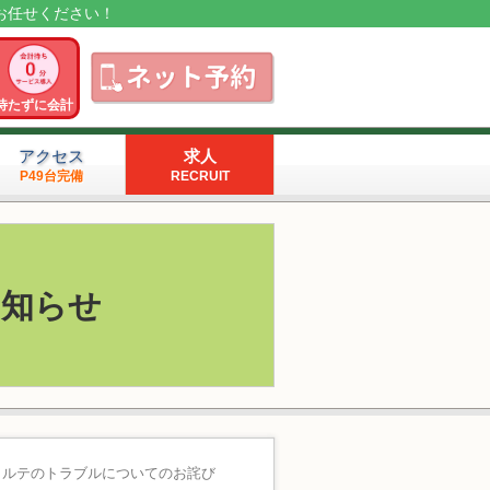
お任せください！
待たずに会計
アクセス
求人
P49台完備
RECRUIT
お知らせ
子カルテのトラブルについてのお詫び