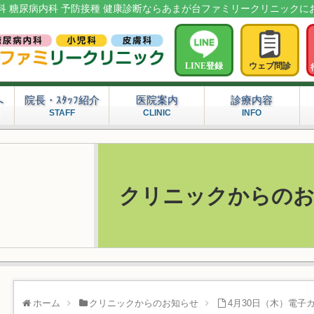
科 糖尿病内科 予防接種 健康診断ならあまが台ファミリークリニックに
LINE登録
ウェブ問診
へ
院長・ｽﾀｯﾌ紹介
医院案内
診療内容
問
STAFF
CLINIC
INFO
クリニックからの
ホーム
クリニックからのお知らせ
4月30日（木）電