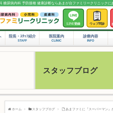
科 糖尿病内科 予防接種 健康診断ならあまが台ファミリークリニックに
LINE登録
ウェブ問診
へ
院長・ｽﾀｯﾌ紹介
医院案内
診療内容
問
STAFF
CLINIC
INFO
スタッフブログ
ホーム
スタッフブログ
あまファミに『スーパーマン』がやって