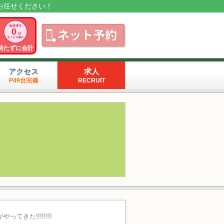
お任せください！
待たずに会計
アクセス
求人
P49台完備
RECRUIT
きた!!!!!!!!