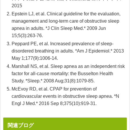
2015
Epstein LJ, et al. Clinical guideline for the evaluation,
management and long-term care of obstructive sleep
apnea in adults. *J Clin Sleep Med.* 2009 Jun
15;5(3):263-76.
Peppard PE, et al. Increased prevalence of sleep-
disordered breathing in adults. *Am J Epidemiol.* 2013
May 1;177(9):1006-14.
Marshall NS, et al. Sleep apnea as an independent risk
factor for all-cause mortality: the Busselton Health
Study. *Sleep.* 2008 Aug;31(8):1079-85.
McEvoy RD, et al. CPAP for prevention of
cardiovascular events in obstructive sleep apnea. *N
Engl J Med.* 2016 Sep 8;375(10):919-31.
関連ブログ