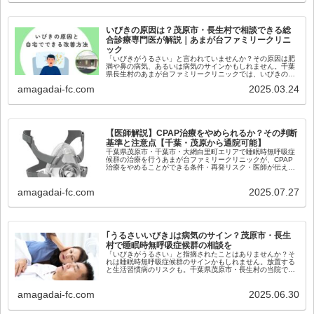
いびきの原因は？茂原市・長生村で相談できる総
合診療専門医が解説｜あまが台ファミリークリニ
ック
「いびきがうるさい」と言われていませんか？その原因は肥
満や鼻の病気、あるいは病気のサインかもしれません。千葉
県長生村のあまが台ファミリークリニックでは、いびきの原
因を特定し治療法をご提案します。茂原市・白子町の方もご
amagadai-fc.com
2025.03.24
相談ください。
【医師解説】CPAP治療をやめられるか？その判断
基準と注意点【千葉・茂原から通院可能】
千葉県茂原市・千葉市・大網白里町エリアで睡眠時無呼吸症
候群の治療を行うあまが台ファミリークリニックが、CPAP
治療をやめることができる条件・再発リスク・医師が伝えた
い判断のポイントをわかりやすく解説します。
amagadai-fc.com
2025.07.27
｢うるさいいびき｣は病気のサイン？茂原市・長生
村で睡眠時無呼吸症候群の相談を
「いびきがうるさい」と指摘されたことはありませんか？そ
れは睡眠時無呼吸症候群のサインかもしれません。放置する
と生活習慣病のリスクも。千葉県茂原市・長生村の当院で
は、簡易検査やCPAP治療に対応しています。お気軽にご相
談ください。
amagadai-fc.com
2025.06.30