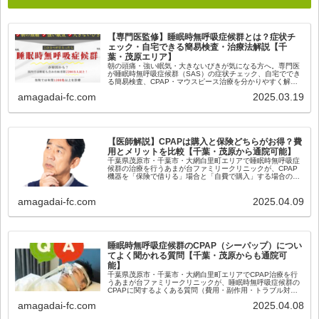
【専門医監修】睡眠時無呼吸症候群とは？症状チ
ェック・自宅できる簡易検査・治療法解説【千
葉・茂原エリア】
朝の頭痛・強い眠気・大きないびきが気になる方へ。専門医
が睡眠時無呼吸症候群（SAS）の症状チェック、自宅ででき
る簡易検査、CPAP・マウスピース治療を分かりやすく解
説。千葉・茂原エリアからも通院できます。
amagadai-fc.com
2025.03.19
【医師解説】CPAPは購入と保険どちらがお得？費
用とメリットを比較【千葉・茂原から通院可能】
千葉県茂原市・千葉市・大網白里町エリアで睡眠時無呼吸症
候群の治療を行うあまが台ファミリークリニックが、CPAP
機器を「保険で借りる」場合と「自費で購入」する場合の違
いや費用比較を医師がわかりやすく解説します。
amagadai-fc.com
2025.04.09
睡眠時無呼吸症候群のCPAP（シーパップ）につい
てよく聞かれる質問【千葉・茂原からも通院可
能】
千葉県茂原市・千葉市・大網白里町エリアでCPAP治療を行
うあまが台ファミリークリニックが、睡眠時無呼吸症候群の
CPAPに関するよくある質問（費用・副作用・トラブル対
応）を医師が丁寧に解説します。
amagadai-fc.com
2025.04.08