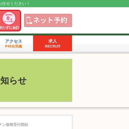
お任せください！
待たずに会計
アクセス
求人
P49台完備
RECRUIT
お知らせ
チン接種受付開始