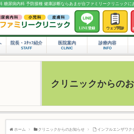
科 糖尿病内科 予防接種 健康診断ならあまが台ファミリークリニックに
LINE登録
ウェブ問診
へ
院長・ｽﾀｯﾌ紹介
医院案内
診療内容
問
STAFF
CLINIC
INFO
クリニックからの
ホーム
クリニックからのお知らせ
インフルエンザワク