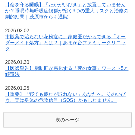
【命を守る睡眠】「たかがいびき」と放置していません
か？睡眠時無呼吸症候群が招く3つの重大リスクと治療の
劇的効果｜茂原市からも通院
2026.02.02
市販薬で治らない花粉症に。家庭医だからできる「オー
ダーメイド処方」とは？｜あまが台ファミリークリニッ
ク
2026.01.30
【医師警告】脂肪肝が悪化する「死の食事」ワースト5と
解毒法
2026.01.25
【重要】「寝ても疲れが取れない」あなたへ。そのいび
き、実は身体の危険信号（SOS）かもしれません。
次のページ