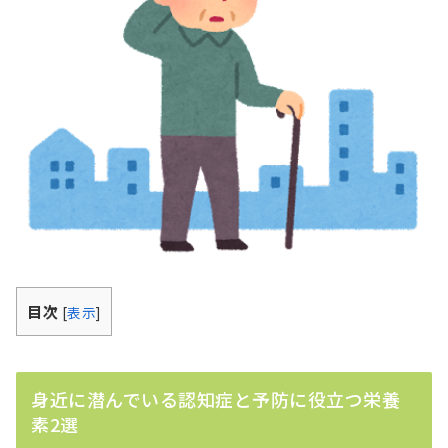
目次
[
表示
]
身近に潜んでいる認知症と予防に役立つ栄養
素2選