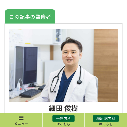
この記事の監修者
細田 俊樹
一般内科
糖尿病内科
医療法人社団緑晴会 あまが台ファミリークリニック
メニュー
はこちら
はこちら