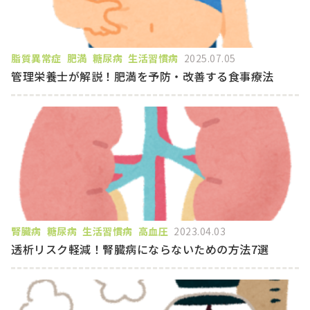
脂質異常症
肥満
糖尿病
生活習慣病
2025.07.05
管理栄養士が解説！肥満を予防・改善する食事療法
腎臓病
糖尿病
生活習慣病
高血圧
2023.04.03
透析リスク軽減！腎臓病にならないための方法7選