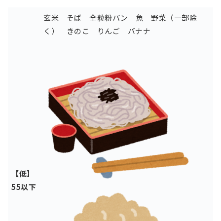
玄米 そば
全粒粉パン 魚
野菜（一部除
く）
きのこ
りんご バナナ
【低】
55以下