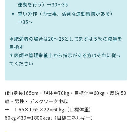
運動を行う）→30〜35
重い労作（力仕事、活発な運動習慣がある）
→35〜
＊肥満者の場合は20〜25としてまずは５％の減量を
目指す
＊医師や管理栄養士から指示がある方はそれに従っ
てください
(例)身長165cm・現体重70kg・目標体重60kg・既婚 50
歳・男性・デスクワーク中心
→ 1.65×1.65×22≒60kg（目標体重）
60kg×30＝1800kcal（目標エネルギー）