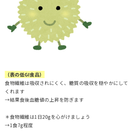
（表の低GI食品）
食物繊維は吸収されにくく、糖質の吸収を穏やかにして
くれます
→結果食後血糖値の上昇を防ぎます
＊食物繊維は1日20gを心がけましょう
→1食7g程度